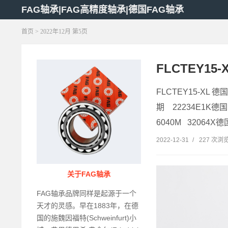
FAG轴承|FAG高精度轴承|德国FAG轴承
首页
> 2022年12月 第5页
FLCTEY15
FLCTEY15-XL 德
期 22234E1K德国F
6040M 32064X德
2022-12-31
/
227 次浏
关于FAG轴承
FAG轴承品牌同样是起源于一个
天才的灵感。早在1883年，在德
国的施魏因福特(Schweinfurt)小