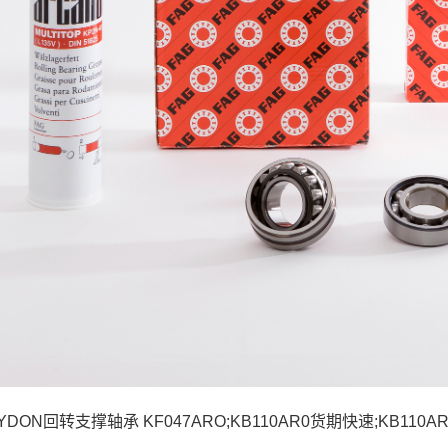
AYDON回转支撑轴承 KF047ARO;KB110AR0货期快速;KB110