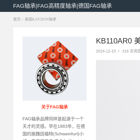
FAG轴承|FAG高精度轴承|德国FAG轴承
首页
>
美国KAYDON轴承
KB110AR0
2024-12-15
/
316 次浏
关于FAG轴承
FAG轴承品牌同样是起源于一个
天才的灵感。早在1883年，在德
国的施魏因福特(Schweinfurt)小