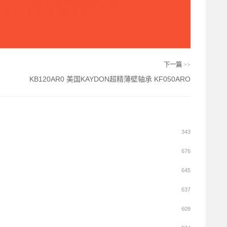
下一篇
>>
KB120AR0 美国KAYDON超精薄壁轴承 KF050ARO
343
676
645
637
609