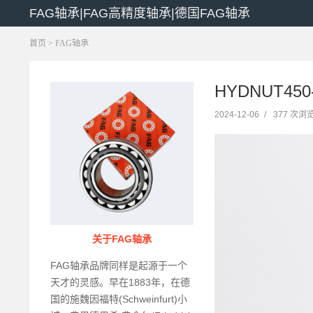
FAG轴承|FAG高精度轴承|德国FAG轴承
首页
>
FAG轴承
HYDNUT450
2024-12-06
/
377 次浏
关于FAG轴承
FAG轴承品牌同样是起源于一个
天才的灵感。早在1883年，在德
国的施魏因福特(Schweinfurt)小