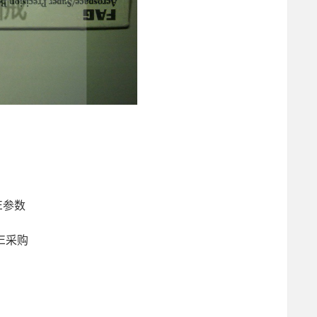
-E参数
-E采购