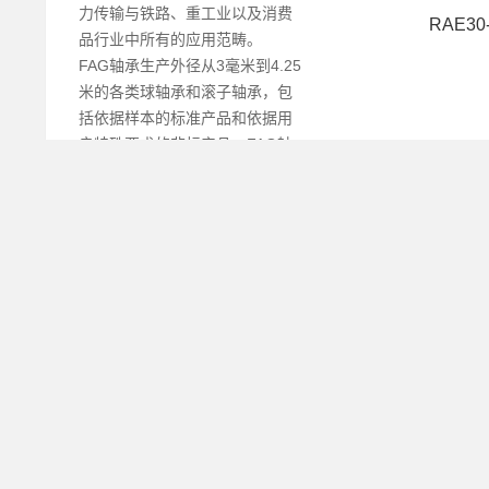
力传输与铁路、重工业以及消费
RAE30
品行业中所有的应用范畴。
FAG轴承生产外径从3毫米到4.25
米的各类球轴承和滚子轴承，包
括依据样本的标准产品和依据用
户特殊要求的非标产品。FAG轴
承与INA轴承共同为客户提供一系
列全面和完善的服务及技术支
持，包括：轴承和轴承系统的检
测、维护和装拆。FAG主要类型
深沟球轴承，角接触球轴承，圆
柱滚子轴承，圆锥滚子轴承，外
球面轴承，滚针轴承，直线轴
承，调心球轴承，调心滚子轴
承，推力球轴承，推力滚子轴
承，关节轴承等。
文章归档