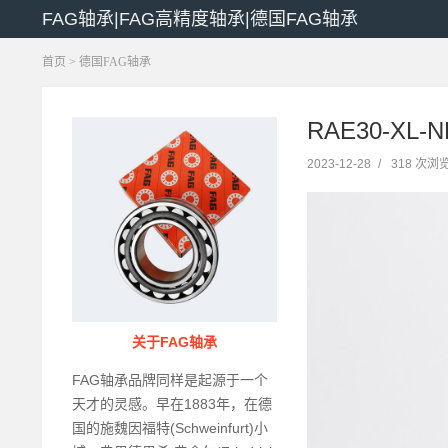
FAG轴承|FAG高精度轴承|德国FAG轴承
首页
>
德国FAG轴承
RAE30-XL-
2023-12-28
/
318 次浏
关于FAG轴承
FAG轴承品牌同样是起源于一个
天才的灵感。早在1883年，在德
国的施魏因福特(Schweinfurt)小