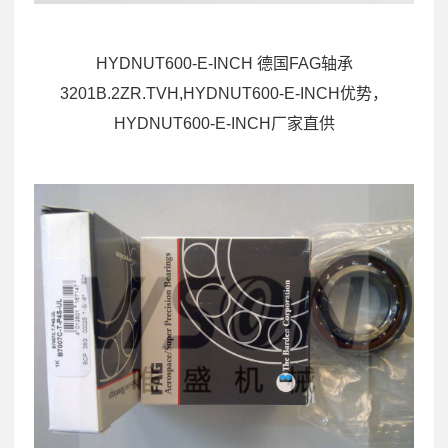
HYDNUT600-E-INCH 德国FAG轴承
3201B.2ZR.TVH,HYDNUT600-E-INCH优势，
HYDNUT600-E-INCH厂家直供